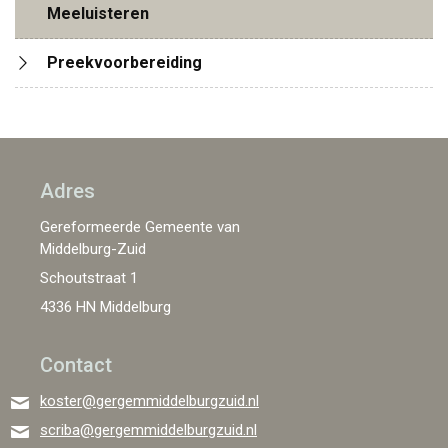
Meeluisteren
Preekvoorbereiding
Adres
Gereformeerde Gemeente van
Middelburg-Zuid
Schoutstraat 1
4336 HN Middelburg
Contact
koster@gergemmiddelburgzuid.nl
scriba@gergemmiddelburgzuid.nl