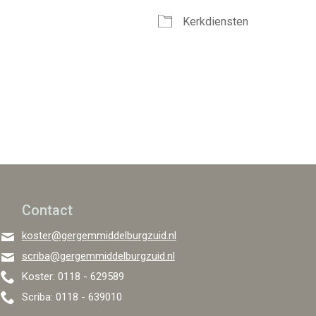
Kerkdiensten
Google Calendar
iCalendar
Office
Contact
koster@gergemmiddelburgzuid.nl
scriba@gergemmiddelburgzuid.nl
Koster: 0118 - 629589
Scriba: 0118 - 639010