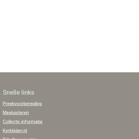
 365
Outlook Live
Snelle links
Preekvoorbereiding
Meeluisteren
Collecte-informatie
Kerktijden.nl