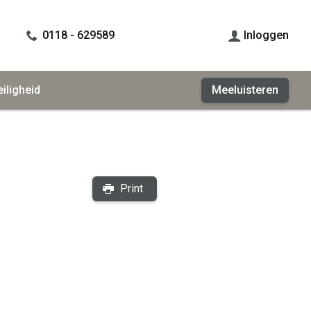
0118 - 629589
Inloggen
eiligheid
Meeluisteren
Print