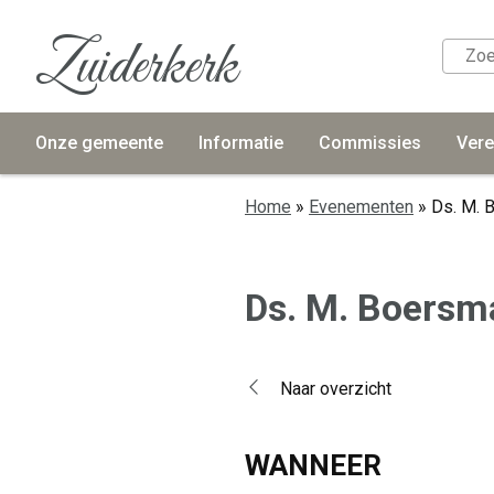
Zuiderkerk
Onze gemeente
Informatie
Commissies
Vere
Home
»
Evenementen
»
Ds. M. 
Ds. M. Boersm
Naar overzicht
WANNEER