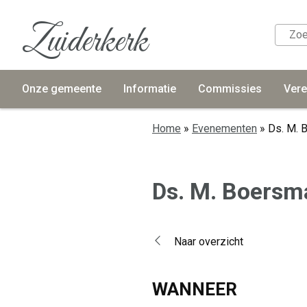
Zuiderkerk
Onze gemeente
Informatie
Commissies
Vere
Home
»
Evenementen
»
Ds. M. 
Ds. M. Boersm
Naar overzicht
WANNEER