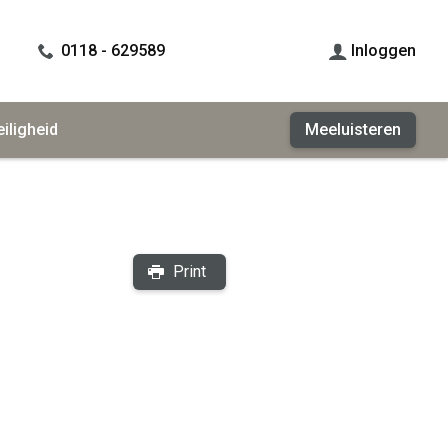
0118 - 629589
Inloggen
eiligheid
Meeluisteren
Print