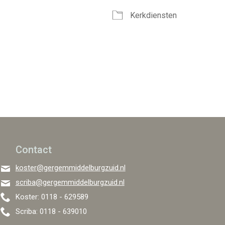
Kerkdiensten
Google Calendar
iCalendar
Office
Contact
koster@gergemmiddelburgzuid.nl
scriba@gergemmiddelburgzuid.nl
Koster: 0118 - 629589
Scriba: 0118 - 639010