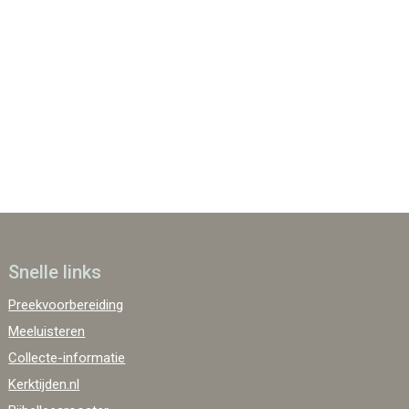
 365
Outlook Live
Snelle links
Preekvoorbereiding
Meeluisteren
Collecte-informatie
Kerktijden.nl